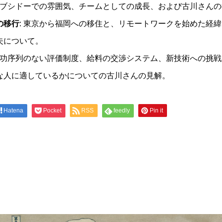
: ブシドーでの雰囲気、チームとしての成長、および古川さん
の移行
: 東京から福岡への移住と、リモートワークを始めた経
夫について。
 年功序列のない評価制度、給料の交渉システム、新技術への挑
な人に適しているかについての古川さんの見解。
Hatena
Pocket
RSS
feedly
Pin it