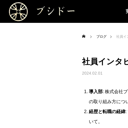
ブログ
社員イ
社員インタ
2024.02.01
導入部
: 株式会
の取り組み方につ
経歴と転職の経緯
いて。